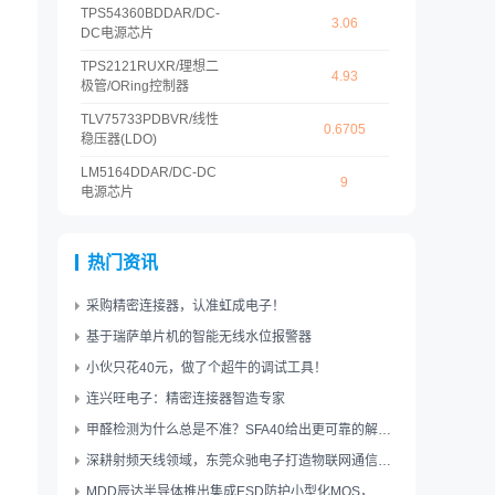
TPS54360BDDAR
/
DC-
3.06
DC电源芯片
TPS2121RUXR
/
理想二
4.93
极管/ORing控制器
TLV75733PDBVR
/
线性
0.6705
稳压器(LDO)
LM5164DDAR
/
DC-DC
9
电源芯片
热门资讯
采购精密连接器，认准虹成电子！
基于瑞萨单片机的智能无线水位报警器
小伙只花40元，做了个超牛的调试工具！
连兴旺电子：精密连接器智造专家
甲醛检测为什么总是不准？SFA40给出更可靠的解决方案
深耕射频天线领域，东莞众驰电子打造物联网通信核心力量
MDD辰达半导体推出集成ESD防护小型化MOS，赋能智能穿戴与精密接口开关