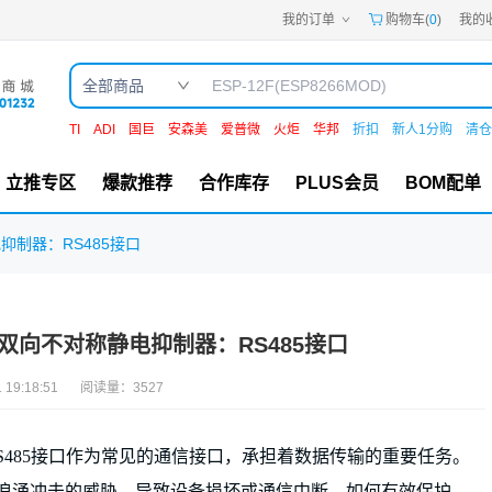
我的订单
购物车(
0
)
我的
嘉立创PCB
嘉立创FPC
嘉立创SMT
全部商品
嘉立创FA
嘉立创EDA
嘉立创社区
TI
ADI
国巨
安森美
爱普微
火炬
华邦
折扣
新人1分购
清仓
机电工坊
立推专区
爆款推荐
合作库存
PLUS会员
BOM配单
抑制器：RS485接口
列双向不对称静电抑制器：RS485接口
 19:18:51
阅读量：
3527
S485接口作为常见的通信接口，承担着数据传输的重要任务。
）和浪涌冲击的威胁，导致设备损坏或通信中断。如何有效保护