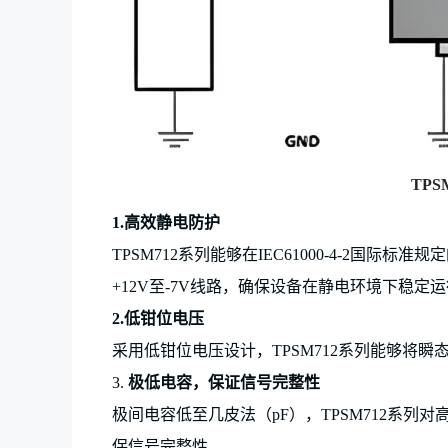
TP
S
1.
高效静电防护
TP
SM712系列能够在IEC61000-4-2国
+12V至-7V线路，确保设备在静电环境下稳定
2.
低钳位电压
采用低钳位电压设计，
TP
SM712系列能够将
3.
极低电容，保证信号完整性
极间电容低至几皮法（
pF），
TP
SM712系列
保信号完整性。