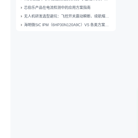
芯伯乐产品在电流检测中的应用方案指南
无人机研发选型避坑：飞控开关震动瞬断、续航缩水？TVCU22 薄型轻触开关一站式解决
海明微SiC IPM（6HP30N120A9C）VS 各类方案核心对比