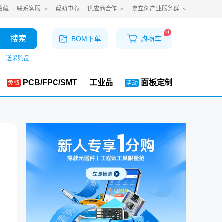
收藏
联系客服
帮助中心
供应商合作
嘉立创产业服务群
0
搜索
BOM下单
购物车
送采购晶
PCB/FPC/SMT
工业品
面板定制