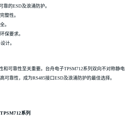
提供可靠的ESD及浪涌防护。
完整性。
全。
全球环保要求。
B设计。
稳定性和可靠性至关重要。台舟电子
TP
SM712系列双向不对称静电
可靠性，成为RS485接口ESD及浪涌防护的最佳选择。
TP
SM712
系列