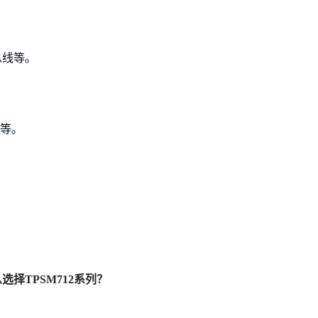
N总线等。
等。
么选择
TP
SM712系列？