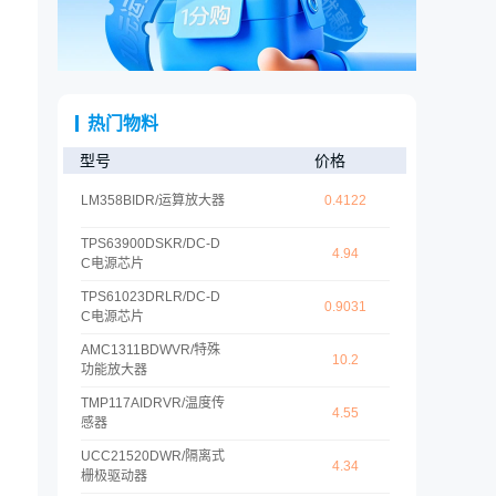
热门物料
型号
价格
LM358BIDR
/
运算放大器
0.4122
TPS63900DSKR
/
DC-D
4.94
C电源芯片
TPS61023DRLR
/
DC-D
0.9031
C电源芯片
AMC1311BDWVR
/
特殊
10.2
功能放大器
TMP117AIDRVR
/
温度传
4.55
感器
UCC21520DWR
/
隔离式
4.34
栅极驱动器