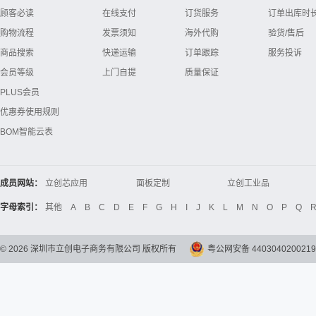
顾客必读
在线支付
订货服务
订单出库时
购物流程
发票须知
海外代购
验货/售后
商品搜索
快递运输
订单跟踪
服务投诉
会员等级
上门自提
质量保证
PLUS会员
优惠券使用规则
BOM智能云表
成员网站：
立创芯应用
面板定制
立创工业品
立创电子设计大赛
立创开源硬件
Global Website LCSC
字母索引：
其他
A
B
C
D
E
F
G
H
I
J
K
L
M
N
O
P
Q
©
2026
深圳市立创电子商务有限公司 版权所有
粤公网安备 4403040200219