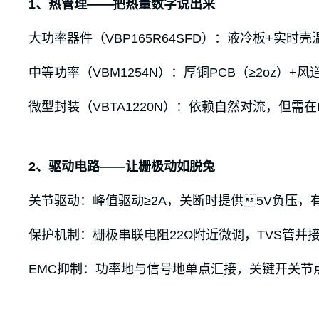
1、热管理——把热量数字说出来
大功率器件（VBP165R64SFD）：液冷板+实时
中等功率（VBM1254N）：厚铜PCB（≥2oz）
微型封装（VBTA1220N）：依赖自然对流，但需
2、驱动电路——让栅极动如脱兔
关节驱动：峰值驱动≥2A，关断时提供5V负压，
保护机制：栅极串联电阻22Ω附近微调，TVS管并接
EMC抑制：功率地与信号地单点汇接，关键开关节