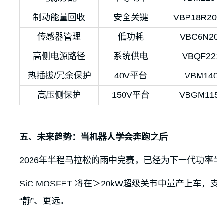
制动能量回收
安全关键
VBP18R2
传感器管理
低功耗
VBC6N2
高侧电源路径
系统供电
VBQF22
热插拔/冗余保护
40V平台
VBM14
高压侧保护
150V平台
VBGM11
五、未来趋势：当机器人学会奔跑之后
2026年半程马拉松的雨中完赛，已经为下一代功率
SiC MOSFET 将在＞20kW超级关节中量产
“静”、更远。