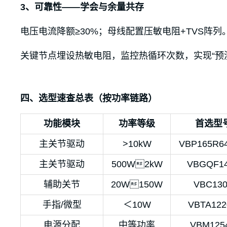
3、可靠性——学会与余量共存
电压电流降额≥30%；母线配置压敏电阻+TVS阵列
关键节点埋设热敏电阻，监控热循环次数，实现“预测
四、选型速查总表（按功率链路）
功能模块
功率等级
首选型
主关节驱动
>10kW
VBP165R6
主关节驱动
500W2kW
VBGQF1
辅助关节
20W150W
VBC130
手指/微型
＜10W
VBTA122
电源分配
中等功率
VBM125