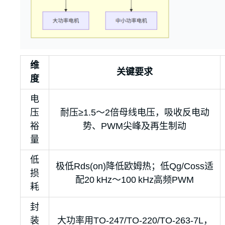
维
关键要求
度
电
压
耐压≥1.5～2倍母线电压，吸收反电动
裕
势、PWM尖峰及再生制动
量
低
极低Rds(on)降低欧姆热；低Qg/Coss适
损
配20 kHz～100 kHz高频PWM
耗
封
装
大功率用TO-247/TO-220/TO-263-7L，