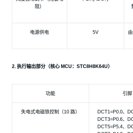
阻）
电源供电
5V
由
2. 执行输出部分（核心 MCU：STC8H8K64U）
功能
引脚
失电式电磁铁控制（10 路）
DCT1=P0.0、D
DCT3=P0.6、D
DCT5=P5.4、D