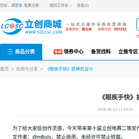
您好，请
登录
免费注册
我的工作台
消息(
0
)
T
商品分类
领券中心
备货找料
立推专区
首页
>
应用与分享
>
《眼疾手快》抓棒机设计
《眼疾手快》
2026-06-23 11:50:03
为了给大家些创作灵感，今天带来第十届立创电赛二等奖
文作者：@
mfkxls
，禁止商用，未经许可禁止转载。