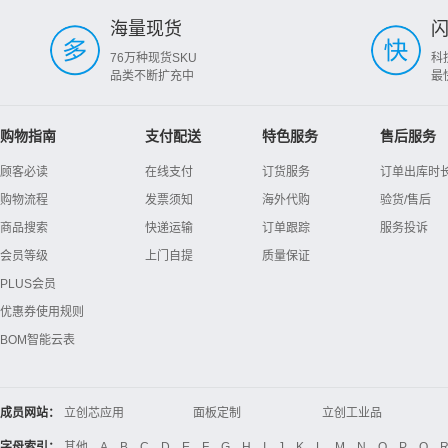
海量现货
76万种现货SKU
科
品类不断扩充中
最
购物指南
支付配送
特色服务
售后服务
顾客必读
在线支付
订货服务
订单出库时
购物流程
发票须知
海外代购
验货/售后
商品搜索
快递运输
订单跟踪
服务投诉
会员等级
上门自提
质量保证
PLUS会员
优惠券使用规则
BOM智能云表
成员网站：
立创芯应用
面板定制
立创工业品
立创电子设计大赛
立创开源硬件
Global Website LCSC
字母索引：
其他
A
B
C
D
E
F
G
H
I
J
K
L
M
N
O
P
Q