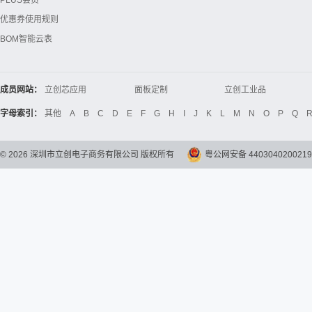
PLUS会员
优惠券使用规则
BOM智能云表
成员网站：
立创芯应用
面板定制
立创工业品
立创电子设计大赛
立创开源硬件
Global Website LCSC
字母索引：
其他
A
B
C
D
E
F
G
H
I
J
K
L
M
N
O
P
Q
©
2026
深圳市立创电子商务有限公司 版权所有
粤公网安备 4403040200219