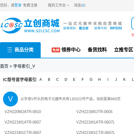
字母V
开头的电子元器件
您好，请
登录
免费注册
我的工作台
消息(
0
)
T
商品分类
领券中心
备货找料
立推专区
首页 >
字母索引_V
IC型号首字母索引
A
B
C
D
E
F
G
H
I
J
K
L
V
以
字母V
开头的电子元器件共有
130322
件产品，当前是第
868
页
VZH220M2ATR-0810
VZH221M0JTR-0605
VZH221M1ATR-0607
VZH221M1ATR-0607L
VZH221M1CTR-0607
VZH221M1CTR-0607L