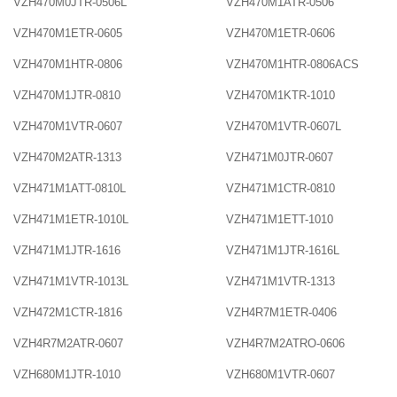
VZH470M0JTR-0506L
VZH470M1ATR-0506
VZH470M1ETR-0605
VZH470M1ETR-0606
VZH470M1HTR-0806
VZH470M1HTR-0806ACS
VZH470M1JTR-0810
VZH470M1KTR-1010
VZH470M1VTR-0607
VZH470M1VTR-0607L
VZH470M2ATR-1313
VZH471M0JTR-0607
VZH471M1ATT-0810L
VZH471M1CTR-0810
VZH471M1ETR-1010L
VZH471M1ETT-1010
VZH471M1JTR-1616
VZH471M1JTR-1616L
VZH471M1VTR-1013L
VZH471M1VTR-1313
VZH472M1CTR-1816
VZH4R7M1ETR-0406
VZH4R7M2ATR-0607
VZH4R7M2ATRO-0606
VZH680M1JTR-1010
VZH680M1VTR-0607