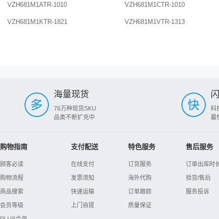
VZH681M1ATR-1010
VZH681M1CTR-1010
VZH681M1KTR-1821
VZH681M1VTR-1313
海量现货
76万种现货SKU
科
品类不断扩充中
最
购物指南
支付配送
特色服务
售后服务
顾客必读
在线支付
订货服务
订单出库时
购物流程
发票须知
海外代购
验货/售后
商品搜索
快递运输
订单跟踪
服务投诉
会员等级
上门自提
质量保证