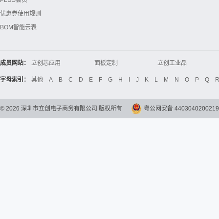
PLUS会员
优惠券使用规则
BOM智能云表
成员网站：
立创芯应用
面板定制
立创工业品
立创电子设计大赛
立创开源硬件
Global Website LCSC
字母索引：
其他
A
B
C
D
E
F
G
H
I
J
K
L
M
N
O
P
Q
©
2026
深圳市立创电子商务有限公司 版权所有
粤公网安备 4403040200219