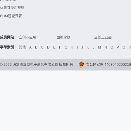
优惠券使用规则
BOM智能云表
成员网站：
立创芯应用
面板定制
立创工业品
立创电子设计大赛
立创开源硬件
Global Website LCSC
字母索引：
其他
A
B
C
D
E
F
G
H
I
J
K
L
M
N
O
P
Q
©
2026
深圳市立创电子商务有限公司 版权所有
粤公网安备 4403040200219