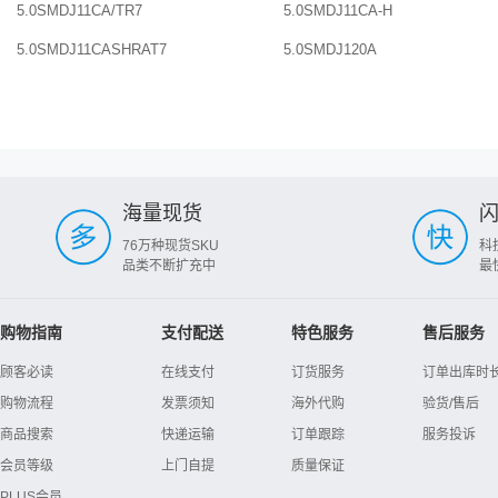
5.0SMDJ11CA/TR7
5.0SMDJ11CA-H
5.0SMDJ11CASHRAT7
5.0SMDJ120A
海量现货
76万种现货SKU
科
品类不断扩充中
最
购物指南
支付配送
特色服务
售后服务
顾客必读
在线支付
订货服务
订单出库时
购物流程
发票须知
海外代购
验货/售后
商品搜索
快递运输
订单跟踪
服务投诉
会员等级
上门自提
质量保证
PLUS会员