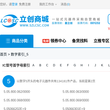
数字5
开头的电子元器件
您好，请
登录
免费注册
我的工作台
消息(
0
)
T
商品分类
领券中心
备货找料
立推专区
首页 >
数字索引_5
IC型号首字母索引
A
B
C
D
E
F
G
H
I
J
K
L
5
以
数字5
开头的电子元器件共有
134181
件产品，当前是第
2
页
5.05.800.062/0000
5.05.800.063/0000
5.05.800.068/0000
5.05.800.069/0000
5.05066202E+9
5.05066301E+9