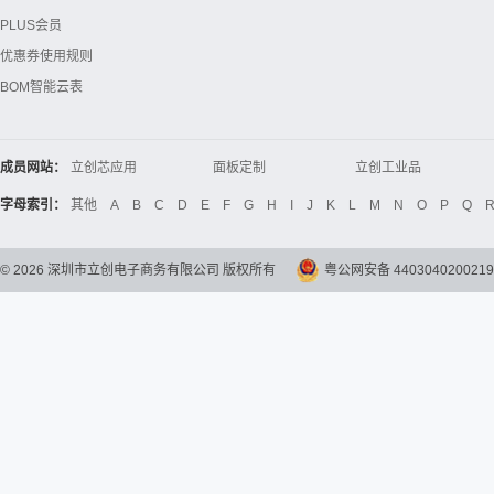
PLUS会员
优惠券使用规则
BOM智能云表
成员网站：
立创芯应用
面板定制
立创工业品
立创电子设计大赛
立创开源硬件
Global Website LCSC
字母索引：
其他
A
B
C
D
E
F
G
H
I
J
K
L
M
N
O
P
Q
©
2026
深圳市立创电子商务有限公司 版权所有
粤公网安备 4403040200219