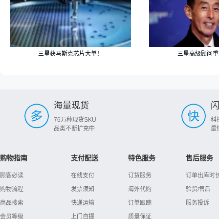
三星获马斯克芯片大单！
三星高级顾问重回
海量现货
76万种现货SKU
科
品类不断扩充中
最
购物指南
支付配送
特色服务
售后服务
顾客必读
在线支付
订货服务
订单出库时
购物流程
发票须知
海外代购
验货/售后
商品搜索
快递运输
订单跟踪
服务投诉
会员等级
上门自提
质量保证